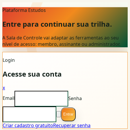
Plataforma Estudos
Entre para continuar sua trilha.
A Sala de Controle vai adaptar as ferramentas ao seu
nível de acesso: membro, assinante ou administrador.
Login
Acesse sua conta
x
Email
Senha
Entrar
Criar cadastro gratuito
Recuperar senha